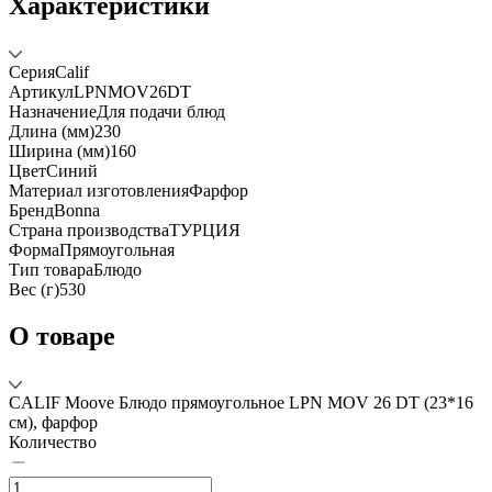
Характеристики
Серия
Calif
Артикул
LPNMOV26DT
Назначение
Для подачи блюд
Длина (мм)
230
Ширина (мм)
160
Цвет
Синий
Материал изготовления
Фарфор
Бренд
Bonna
Страна производства
ТУРЦИЯ
Форма
Прямоугольная
Тип товара
Блюдо
Вес (г)
530
О товаре
CALIF Moove Блюдо прямоугольное LPN MOV 26 DT (23*16
см), фарфор
Количество