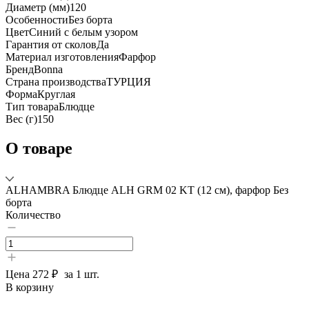
Диаметр (мм)
120
Особенности
Без борта
Цвет
Синий с белым узором
Гарантия от сколов
Да
Материал изготовления
Фарфор
Бренд
Bonna
Страна производства
ТУРЦИЯ
Форма
Круглая
Тип товара
Блюдце
Вес (г)
150
О товаре
ALHAMBRA Блюдце ALH GRM 02 KT (12 см), фарфор Без
борта
Количество
Цена
272 ₽
за 1 шт.
В корзину