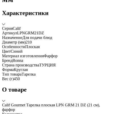
Характеристики
Серия
Calif
Артикул
LPNGRM21DZ
Назначение
Для подачи блюд
Диаметр (мм)
210
Особенности
Плоская
Цвет
Синий
Материал изготовления
Фарфор
Бренд
Bonna
Страна производства
ТУРЦИЯ
Форма
Круглая
Тип товара
Тарелка
Вес (г)
450
О товаре
Calif Gourmet Тарелка плоская LPN GRM 21 DZ (21 см),
фарфор